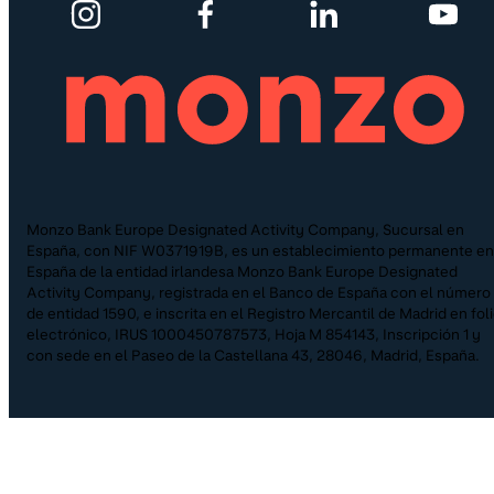
Monzo Bank Europe Designated Activity Company, Sucursal en
España, con NIF W0371919B, es un establecimiento permanente en
España de la entidad irlandesa Monzo Bank Europe Designated
Activity Company, registrada en el Banco de España con el número
de entidad 1590, e inscrita en el Registro Mercantil de Madrid en fol
electrónico, IRUS 1000450787573, Hoja M 854143, Inscripción 1 y
con sede en el Paseo de la Castellana 43, 28046, Madrid, España.